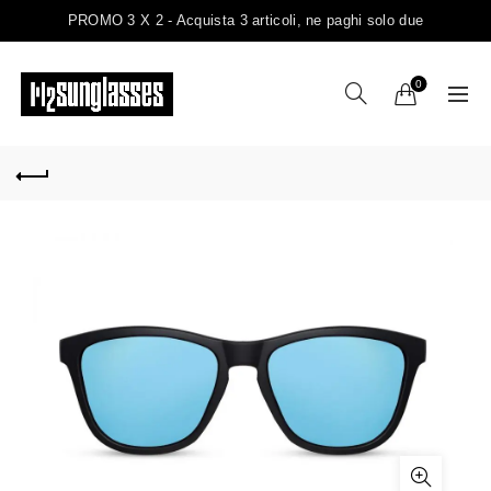
PROMO 3 X 2 - Acquista 3 articoli, ne paghi solo due
0