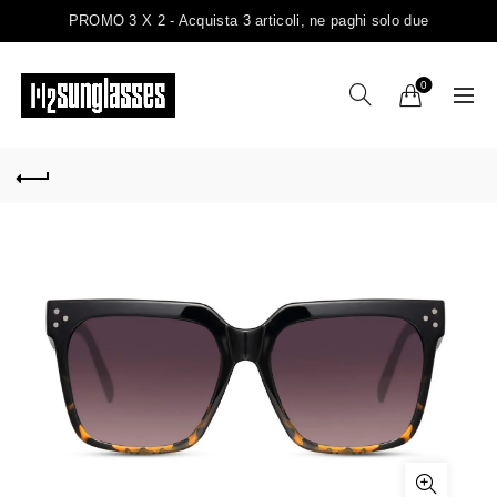
PROMO 3 X 2 - Acquista 3 articoli, ne paghi solo due
0