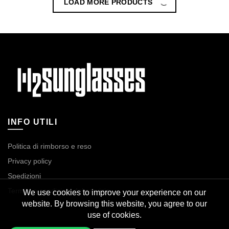
Veritate Marrone
Veritate Fumè
24,90
€
24,90
€
15,90
€
15,90
€
Scegli
Scegli
Vega Verde
Rigel Blu
24,90
€
24,90
€
We use cookies to improve your experience on our
15,90
€
15,90
€
website. By browsing this website, you agree to our
Scegli
use of cookies.
Scegli