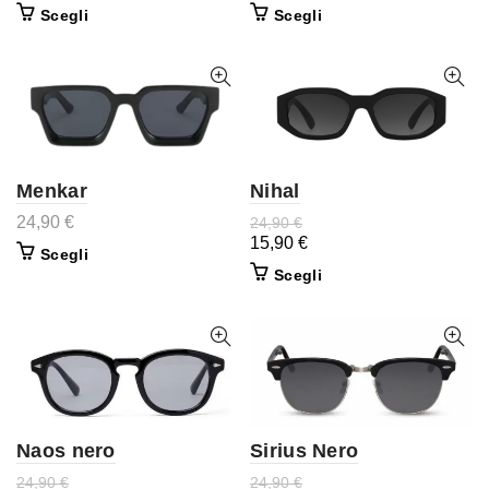
Scegli
Scegli
Menkar
Nihal
24,90
€
24,90
€
15,90
€
Scegli
Scegli
Naos nero
Sirius Nero
24,90
€
24,90
€