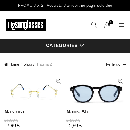
PROMO 3 X 2 - Acquista 3 articoli, ne paghi solo due
0
CATEGORIES
Filters
Home
Shop
Pagina 3
Nashira
Naos Blu
26,90
€
24,90
€
17,90
€
15,90
€