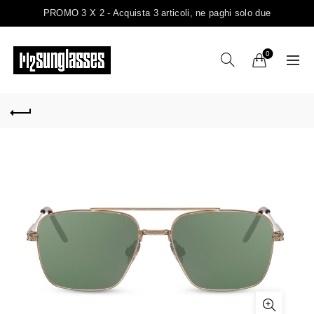
PROMO 3 X 2 - Acquista 3 articoli, ne paghi solo due
0